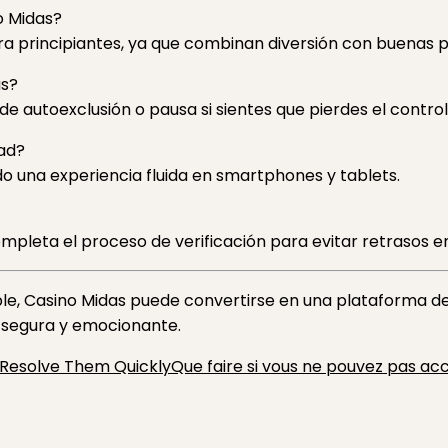
o Midas?
 principiantes, ya que combinan diversión con buenas p
as?
de autoexclusión o pausa si sientes que pierdes el control
dad?
do una experiencia fluida en smartphones y tablets.
mpleta el proceso de verificación para evitar retrasos en 
e, Casino Midas puede convertirse en una plataforma de 
o segura y emocionante.
 Resolve Them Quickly
Que faire si vous ne pouvez pas a