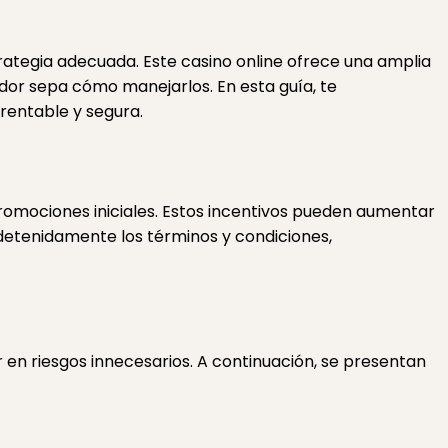
ategia adecuada. Este casino online ofrece una amplia
dor sepa cómo manejarlos. En esta guía, te
 rentable y segura.
promociones iniciales. Estos incentivos pueden aumentar
 detenidamente los términos y condiciones,
r en riesgos innecesarios. A continuación, se presentan