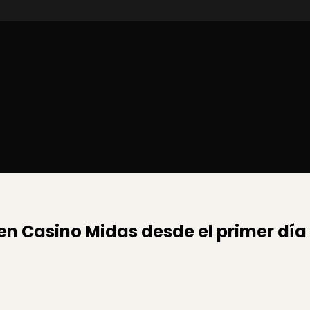
 en Casino Midas desde el primer día