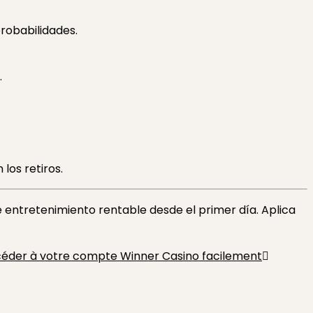
robabilidades.
.
los retiros.
entretenimiento rentable desde el primer día. Aplica
ccéder à votre compte Winner Casino facilement