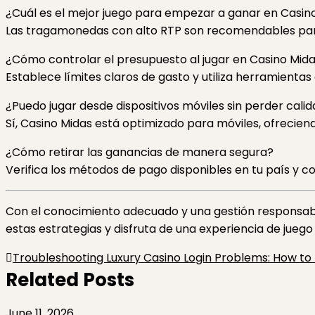
¿Cuál es el mejor juego para empezar a ganar en Casin
Las tragamonedas con alto RTP son recomendables para
¿Cómo controlar el presupuesto al jugar en Casino Mid
Establece límites claros de gasto y utiliza herramientas 
¿Puedo jugar desde dispositivos móviles sin perder cali
Sí, Casino Midas está optimizado para móviles, ofrecien
¿Cómo retirar las ganancias de manera segura?
Verifica los métodos de pago disponibles en tu país y co
Con el conocimiento adecuado y una gestión responsabl
estas estrategias y disfruta de una experiencia de jueg
Post
Troubleshooting Luxury Casino Login Problems: How to
Related Posts
navigation
June 11, 2026