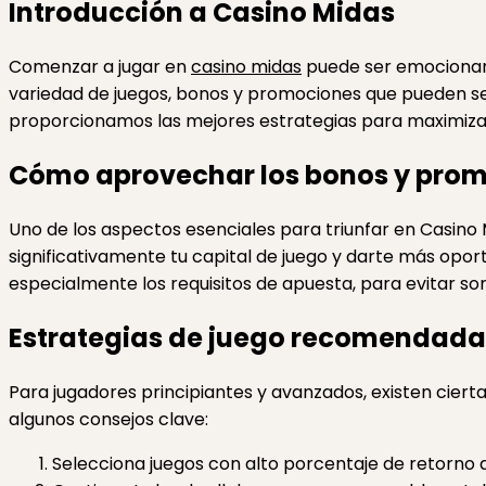
Introducción a Casino Midas
Comenzar a jugar en
casino midas
puede ser emocionant
variedad de juegos, bonos y promociones que pueden se
proporcionamos las mejores estrategias para maximizar t
Cómo aprovechar los bonos y pro
Uno de los aspectos esenciales para triunfar en Casino
significativamente tu capital de juego y darte más opo
especialmente los requisitos de apuesta, para evitar so
Estrategias de juego recomendada
Para jugadores principiantes y avanzados, existen ciert
algunos consejos clave:
Selecciona juegos con alto porcentaje de retorno a