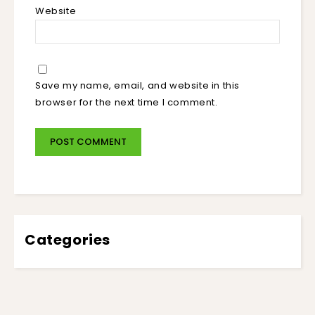
Website
Save my name, email, and website in this
browser for the next time I comment.
Categories