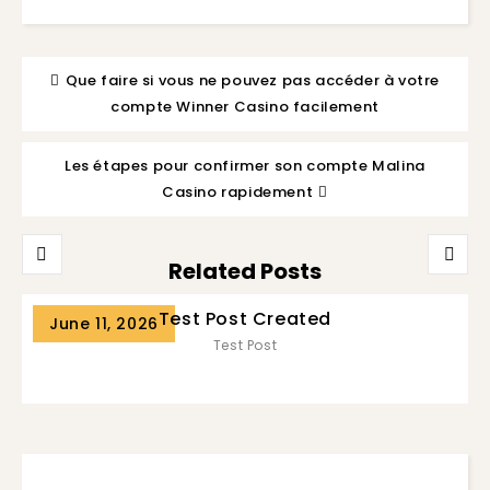
Que faire si vous ne pouvez pas accéder à votre
compte Winner Casino facilement
Les étapes pour confirmer son compte Malina
Casino rapidement
Related Posts
Test Post Created
June 11, 2026
Test Post