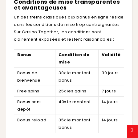
Conditions de mise transparentes
et avantageuses
Un des freins classiques aux bonus en ligne réside
dans les conditions de mise trop contraignantes.
Sur Casino Together, les conditions sont
clairement exposées et restent raisonnables :
Bonus
Condition de
Validité
mise
Bonus de
30x le montant
30 jours
bienvenue
bonus
Free spins
25x les gains
7 jours
Bonus sans
40x le montant
14 jours
dépôt
Bonus reload
35x le montant
14 jours
bonus