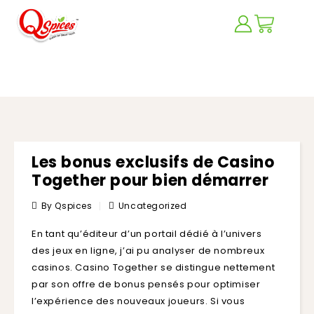
BLOG
Les bonus exclusifs de Casino
Together pour bien démarrer
By Qspices
Uncategorized
En tant qu’éditeur d’un portail dédié à l’univers
des jeux en ligne, j’ai pu analyser de nombreux
casinos. Casino Together se distingue nettement
par son offre de bonus pensés pour optimiser
l’expérience des nouveaux joueurs. Si vous