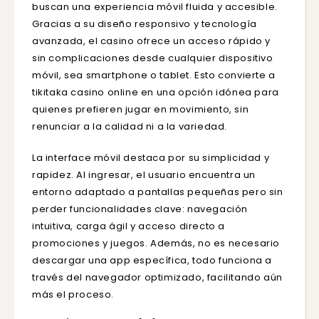
buscan una experiencia móvil fluida y accesible.
Gracias a su diseño responsivo y tecnología
avanzada, el casino ofrece un acceso rápido y
sin complicaciones desde cualquier dispositivo
móvil, sea smartphone o tablet. Esto convierte a
tikitaka casino online
en una opción idónea para
quienes prefieren jugar en movimiento, sin
renunciar a la calidad ni a la variedad.
La interface móvil destaca por su simplicidad y
rapidez. Al ingresar, el usuario encuentra un
entorno adaptado a pantallas pequeñas pero sin
perder funcionalidades clave: navegación
intuitiva, carga ágil y acceso directo a
promociones y juegos. Además, no es necesario
descargar una app específica, todo funciona a
través del navegador optimizado, facilitando aún
más el proceso.