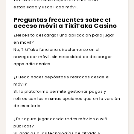
estabilidad y usabilidad móvil.
Preguntas frecuentes sobre el
acceso móvil a TikiTaka Casino
¿Necesito descargar una aplicación para jugar
en móvil?
No, TikiTaka funciona directamente en el
navegador móvil, sin necesidad de descargar
apps adicionales.
¿Puedo hacer depósitos y retiradas desde el
móvil?
Sí, la plataforma permite gestionar pagos y
retiros con las mismas opciones que en la versión
de escritorio.
¿Es seguro jugar desde redes móviles o wifi
públicas?
Sí, gracias a las tecnologías de cifrado y