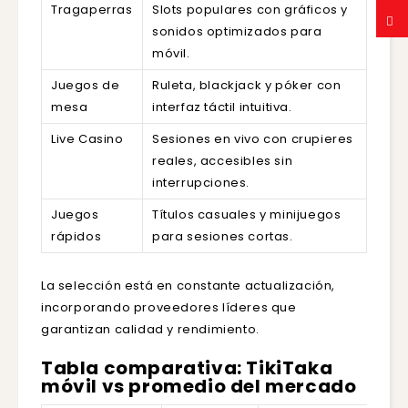
Tragaperras
Slots populares con gráficos y
sonidos optimizados para
móvil.
Juegos de
Ruleta, blackjack y póker con
mesa
interfaz táctil intuitiva.
Live Casino
Sesiones en vivo con crupieres
reales, accesibles sin
interrupciones.
Juegos
Títulos casuales y minijuegos
rápidos
para sesiones cortas.
La selección está en constante actualización,
incorporando proveedores líderes que
garantizan calidad y rendimiento.
Tabla comparativa: TikiTaka
móvil vs promedio del mercado