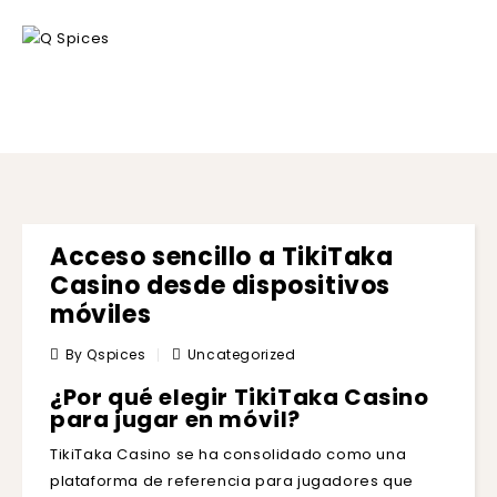
BLOG
Acceso sencillo a TikiTaka
Casino desde dispositivos
móviles
By Qspices
Uncategorized
¿Por qué elegir TikiTaka Casino
para jugar en móvil?
TikiTaka Casino se ha consolidado como una
plataforma de referencia para jugadores que