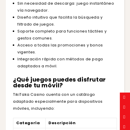
Sin necesidad de descarga: juego instantáneo
vía navegador.
Diseño intuitivo que facilita la búsqueda y
filtrado de juegos.
Soporte completo para funciones táctiles y
gestos comunes.
Acceso a todas las promociones y bonos
vigentes.
Integración rápida con métodos de pago
adaptados a móvil.
¿Qué juegos puedes disfrutar
desde tu móvil?
TikiTaka Casino cuenta con un catálogo
adaptado especialmente para dispositivos
móviles, incluyendo:
Categoría
Descripción