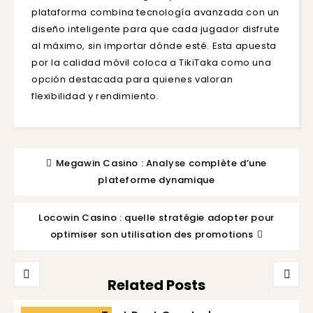
plataforma combina tecnología avanzada con un
diseño inteligente para que cada jugador disfrute
al máximo, sin importar dónde esté. Esta apuesta
por la calidad móvil coloca a TikiTaka como una
opción destacada para quienes valoran
flexibilidad y rendimiento.
Megawin Casino : Analyse complète d’une
plateforme dynamique
Locowin Casino : quelle stratégie adopter pour
optimiser son utilisation des promotions
Related Posts