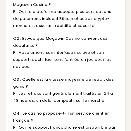
Megawin Casino ?
R : Oui, la plateforme accepte plusieurs options
de paiement, incluant Bitcoin et autres crypto-
monnaies, assurant rapidité et sécurité.
Q2 : Est-ce que Megawin Casino convient aux
débutants ?
R : Absolument, son interface intuitive et son
support réactif facilitent l’entrée en jeu pour les
novices.
Q3 : Quelle est la vitesse moyenne de retrait des
gains ?
R : Les retraits sont généralement traités en 24 à
48 heures, un délai compétitif sur le marché.
Q4 : Le casino propose-t-il un service client en
français ?
R : Oui, le support francophone est disponible par