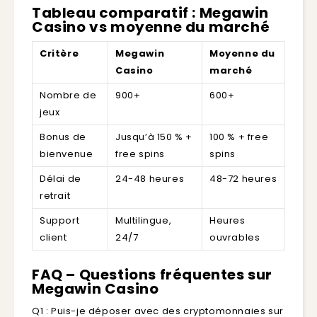
Tableau comparatif : Megawin
Casino vs moyenne du marché
Critère
Megawin
Moyenne du
Casino
marché
Nombre de
900+
600+
jeux
Bonus de
Jusqu’à 150 % +
100 % + free
bienvenue
free spins
spins
Délai de
24-48 heures
48-72 heures
retrait
Support
Multilingue,
Heures
client
24/7
ouvrables
FAQ – Questions fréquentes sur
Megawin Casino
Q1 : Puis-je déposer avec des cryptomonnaies sur