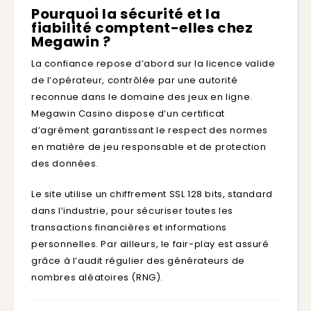
Pourquoi la sécurité et la
fiabilité comptent-elles chez
Megawin ?
La confiance repose d’abord sur la licence valide
de l’opérateur, contrôlée par une autorité
reconnue dans le domaine des jeux en ligne.
Megawin Casino dispose d’un certificat
d’agrément garantissant le respect des normes
en matière de jeu responsable et de protection
des données.
Le site utilise un chiffrement SSL 128 bits, standard
dans l’industrie, pour sécuriser toutes les
transactions financières et informations
personnelles. Par ailleurs, le fair-play est assuré
grâce à l’audit régulier des générateurs de
nombres aléatoires (RNG).