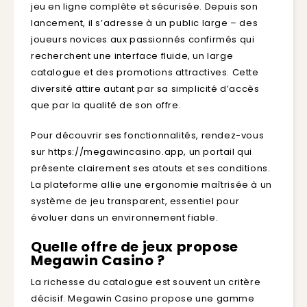
jeu en ligne complète et sécurisée. Depuis son
lancement, il s’adresse à un public large – des
joueurs novices aux passionnés confirmés qui
recherchent une interface fluide, un large
catalogue et des promotions attractives. Cette
diversité attire autant par sa simplicité d’accès
que par la qualité de son offre.
Pour découvrir ses fonctionnalités, rendez-vous
sur
https://megawincasino.app
, un portail qui
présente clairement ses atouts et ses conditions.
La plateforme allie une ergonomie maîtrisée à un
système de jeu transparent, essentiel pour
évoluer dans un environnement fiable.
Quelle offre de jeux propose
Megawin Casino ?
La richesse du catalogue est souvent un critère
décisif. Megawin Casino propose une gamme