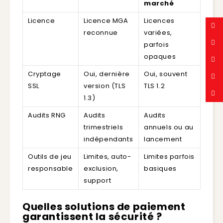
marché
Licence
Licence MGA
Licences
reconnue
variées,
parfois
opaques
Cryptage
Oui, dernière
Oui, souvent
SSL
version (TLS
TLS 1.2
1.3)
Audits RNG
Audits
Audits
trimestriels
annuels ou au
indépendants
lancement
Outils de jeu
Limites, auto-
Limites parfois
responsable
exclusion,
basiques
support
Quelles solutions de paiement
garantissent la sécurité ?