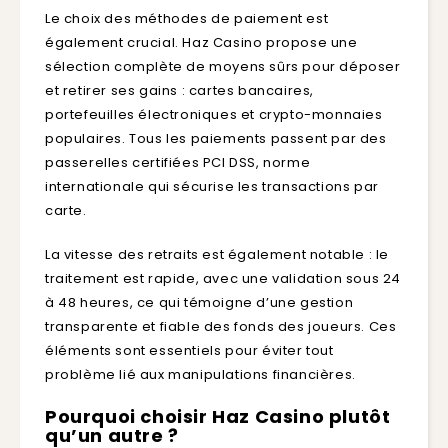
Le choix des méthodes de paiement est
également crucial. Haz Casino propose une
sélection complète de moyens sûrs pour déposer
et retirer ses gains : cartes bancaires,
portefeuilles électroniques et crypto-monnaies
populaires. Tous les paiements passent par des
passerelles certifiées PCI DSS, norme
internationale qui sécurise les transactions par
carte.
La vitesse des retraits est également notable : le
traitement est rapide, avec une validation sous 24
à 48 heures, ce qui témoigne d’une gestion
transparente et fiable des fonds des joueurs. Ces
éléments sont essentiels pour éviter tout
problème lié aux manipulations financières.
Pourquoi choisir Haz Casino plutôt
qu’un autre ?