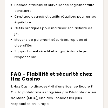
Licence officielle et surveillance réglementaire
constante
Cryptage avancé et audits réguliers pour un jeu
équitable
Outils pratiques pour maîtriser son activité de
jeu
Moyens de paiement sécurisés, rapides et
diversifiés
Support client réactif et engagé dans le jeu
responsable
FAQ – Fiabilité et sécurité chez
Haz Casino
1. Haz Casino dispose-t-il d’une licence légale ?
Oui, la plateforme est agréée par l’Autorité de jeu
de Malte (MGA), une des licences les plus
respectées en Europe.