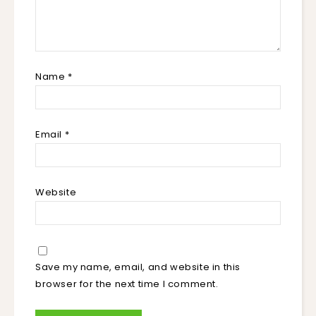
Name
*
Email
*
Website
Save my name, email, and website in this
browser for the next time I comment.