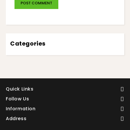
Categories
Quick Links
Follow Us
Information
Address