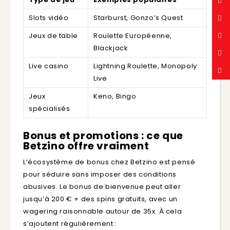
Slots vidéo
Starburst, Gonzo’s Quest
Jeux de table
Roulette Européenne,
Blackjack
Live casino
Lightning Roulette, Monopoly
Live
Jeux
Keno, Bingo
spécialisés
Bonus et promotions : ce que
Betzino offre vraiment
L’écosystème de bonus chez Betzino est pensé
pour séduire sans imposer des conditions
abusives. Le bonus de bienvenue peut aller
jusqu’à 200 € + des spins gratuits, avec un
wagering raisonnable autour de 35x. À cela
s’ajoutent régulièrement :