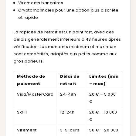
Virements bancaires
Cryptomonnaies pour une option plus discrète
et rapide
La rapidité de retrait est un point fort, avec des
délais généralement inférieurs à 48 heures après
vérification. Les montants minimum et maximum
sont compétitifs, adaptés aux petits comme aux
gros parieurs.
Méthode de
Délai de
Limites (min
paiement
retrait
– max)
Visa/MasterCard
24-48h
20 € – 5 000
€
Skrill
12-24h
20 € – 10 000
€
Virement
3-5 jours
50 € – 20 000