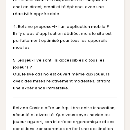
chat en direct, email et téléphone, avec une
réactivité appréciable.
4. Betzino propose-t-il un application mobile ?
Il n’y a pas d’application dédiée, mais le site est
parfaitement optimisé pour tous les appareils
mobiles.
5. Les jeux live sont-ils accessibles à tous les
joueurs ?
Oui, le live casino est ouvert même aux joueurs
avec des mises relativement modestes, offrant
une expérience immersive.
Betzino Casino offre un équilibre entre innovation,
sécurité et diversité. Que vous soyez novice ou
joueur aguerri, son interface ergonomique et ses
conditions transparentes en font une destination