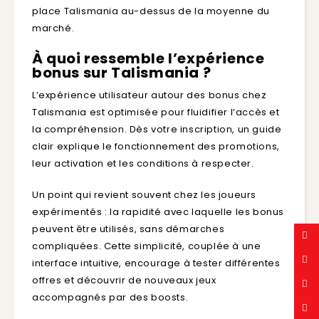
place Talismania au-dessus de la moyenne du
marché.
À quoi ressemble l’expérience
bonus sur Talismania ?
L’expérience utilisateur autour des bonus chez
Talismania est optimisée pour fluidifier l’accès et
la compréhension. Dès votre inscription, un guide
clair explique le fonctionnement des promotions,
leur activation et les conditions à respecter.
Un point qui revient souvent chez les joueurs
expérimentés : la rapidité avec laquelle les bonus
peuvent être utilisés, sans démarches
compliquées. Cette simplicité, couplée à une
interface intuitive, encourage à tester différentes
offres et découvrir de nouveaux jeux
accompagnés par des boosts.