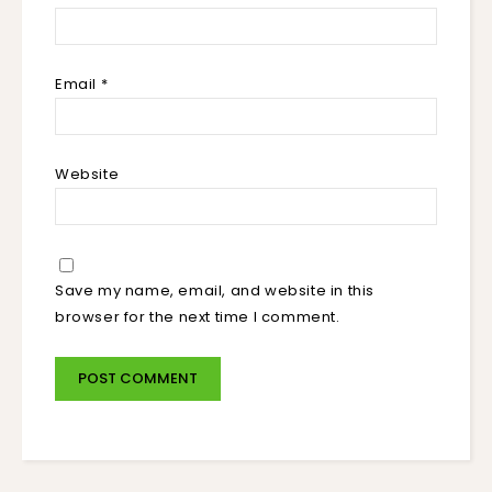
Email
*
Website
Save my name, email, and website in this
browser for the next time I comment.