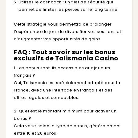
Utilisez le cashback : un filet de sécurité qui
permet de limiter les pertes sur le long terme.
Cette stratégie vous permettra de prolonger
l’expérience de jeu, de diversifier vos sessions et
d’augmenter vos opportunités de gains.
FAQ : Tout savoir sur les bonus
exclusifs de Talismania Casino
1. Les bonus sont-ils accessibles aux joueurs
français ?
Oui, Talismania est spécialement adapté pour la
France, avec une interface en français et des
offres légales et compatibles.
2. Quel est le montant minimum pour activer un
bonus ?
Cela varie selon le type de bonus, généralement
entre 10 et 20 euros.