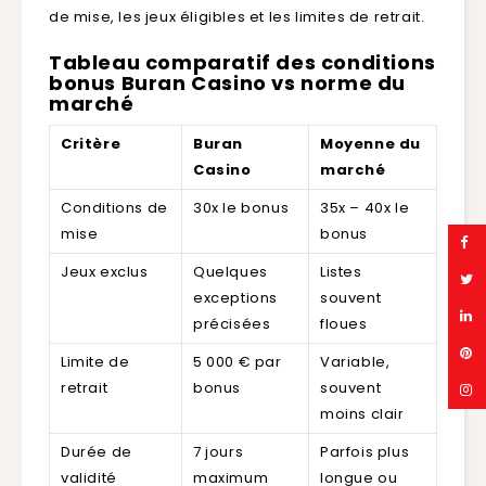
de mise, les jeux éligibles et les limites de retrait.
Tableau comparatif des conditions
bonus Buran Casino vs norme du
marché
Critère
Buran
Moyenne du
Casino
marché
Conditions de
30x le bonus
35x – 40x le
mise
bonus
Jeux exclus
Quelques
Listes
exceptions
souvent
précisées
floues
Limite de
5 000 € par
Variable,
retrait
bonus
souvent
moins clair
Durée de
7 jours
Parfois plus
validité
maximum
longue ou