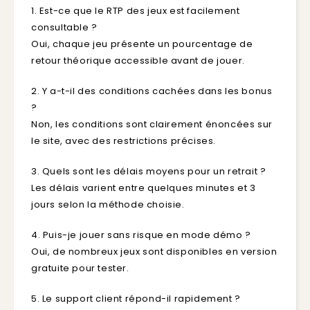
1. Est-ce que le RTP des jeux est facilement
consultable ?
Oui, chaque jeu présente un pourcentage de
retour théorique accessible avant de jouer.
2. Y a-t-il des conditions cachées dans les bonus
?
Non, les conditions sont clairement énoncées sur
le site, avec des restrictions précises.
3. Quels sont les délais moyens pour un retrait ?
Les délais varient entre quelques minutes et 3
jours selon la méthode choisie.
4. Puis-je jouer sans risque en mode démo ?
Oui, de nombreux jeux sont disponibles en version
gratuite pour tester.
5. Le support client répond-il rapidement ?