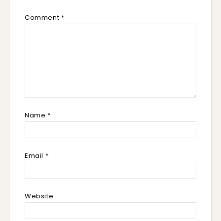
Comment
*
Name
*
Email
*
Website