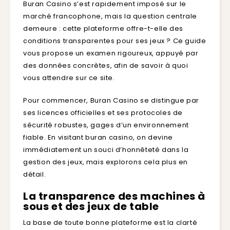
Buran Casino s’est rapidement imposé sur le
marché francophone, mais la question centrale
demeure : cette plateforme offre-t-elle des
conditions transparentes pour ses jeux ? Ce guide
vous propose un examen rigoureux, appuyé par
des données concrètes, afin de savoir à quoi
vous attendre sur ce site.
Pour commencer, Buran Casino se distingue par
ses licences officielles et ses protocoles de
sécurité robustes, gages d’un environnement
fiable. En visitant
buran casino
, on devine
immédiatement un souci d’honnêteté dans la
gestion des jeux, mais explorons cela plus en
détail.
La transparence des machines à
sous et des jeux de table
La base de toute bonne plateforme est la clarté