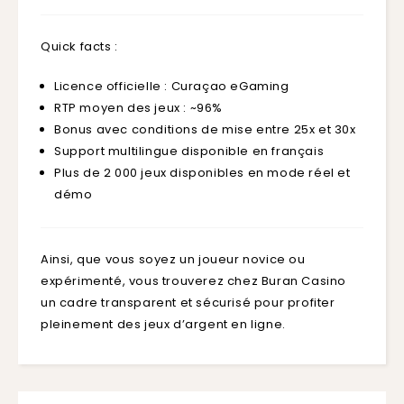
Quick facts :
Licence officielle : Curaçao eGaming
RTP moyen des jeux : ~96%
Bonus avec conditions de mise entre 25x et 30x
Support multilingue disponible en français
Plus de 2 000 jeux disponibles en mode réel et
démo
Ainsi, que vous soyez un joueur novice ou
expérimenté, vous trouverez chez Buran Casino
un cadre transparent et sécurisé pour profiter
pleinement des jeux d’argent en ligne.