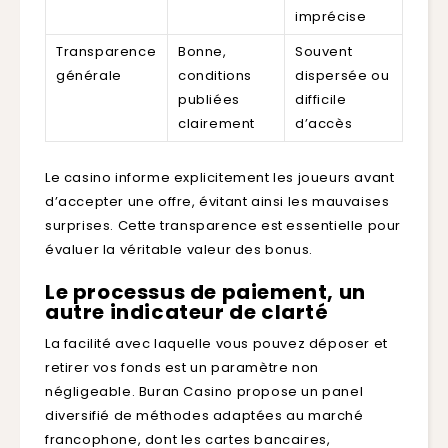
imprécise
Transparence
Bonne,
Souvent
générale
conditions
dispersée ou
publiées
difficile
clairement
d’accès
Le casino informe explicitement les joueurs avant
d’accepter une offre, évitant ainsi les mauvaises
surprises. Cette transparence est essentielle pour
évaluer la véritable valeur des bonus.
Le processus de paiement, un
autre indicateur de clarté
La facilité avec laquelle vous pouvez déposer et
retirer vos fonds est un paramètre non
négligeable. Buran Casino propose un panel
diversifié de méthodes adaptées au marché
francophone, dont les cartes bancaires,