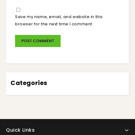
Save my name, email, and website in this
browser for the next time I comment.
Categories
Quick Links