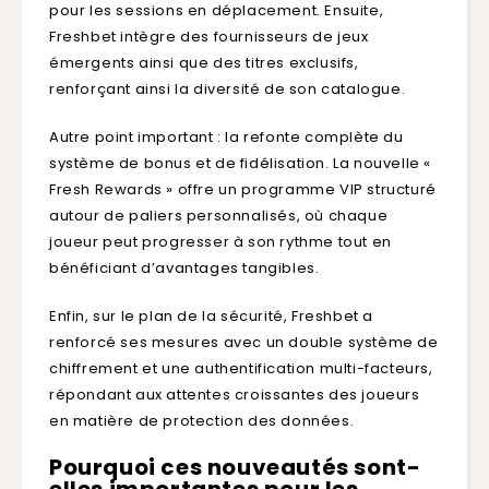
pour les sessions en déplacement. Ensuite,
Freshbet intègre des fournisseurs de jeux
émergents ainsi que des titres exclusifs,
renforçant ainsi la diversité de son catalogue.
Autre point important : la refonte complète du
système de bonus et de fidélisation. La nouvelle «
Fresh Rewards » offre un programme VIP structuré
autour de paliers personnalisés, où chaque
joueur peut progresser à son rythme tout en
bénéficiant d’avantages tangibles.
Enfin, sur le plan de la sécurité, Freshbet a
renforcé ses mesures avec un double système de
chiffrement et une authentification multi-facteurs,
répondant aux attentes croissantes des joueurs
en matière de protection des données.
Pourquoi ces nouveautés sont-