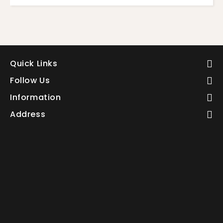
Quick Links
Follow Us
Information
Address